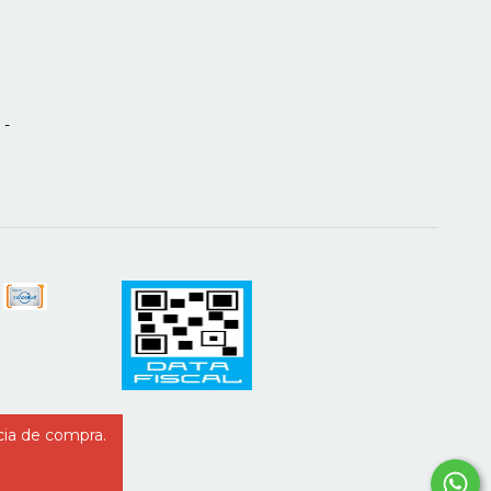
 -
cia de compra.