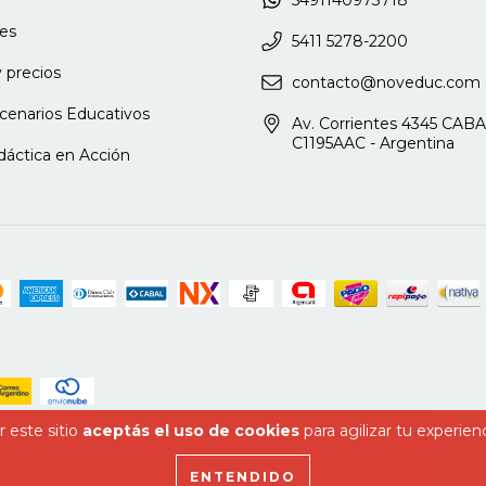
es
5411 5278-2200
 precios
contacto@noveduc.com
cenarios Educativos
Av. Corrientes 4345 CABA
C1195AAC - Argentina
dáctica en Acción
 este sitio
aceptás el uso de cookies
para agilizar tu experien
ENTENDIDO