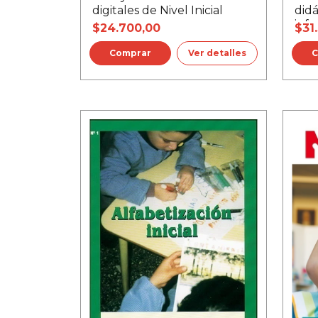
digitales de Nivel Inicial
didá
infa
$24.700,00
$31
Ver detalles