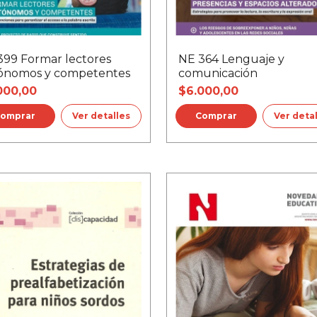
399 Formar lectores
NE 364 Lenguaje y
ónomos y competentes
comunicación
000,00
$6.000,00
Ver detalles
Ver deta