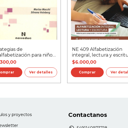
ategias de
NE 409 Alfabetización
lfabetización para niños
integral, lectura y escrit
dos
.300,00
$6.000,00
Ver detalles
Ver deta
Contactanos
culos y proyectos
newsletter
5491140973718