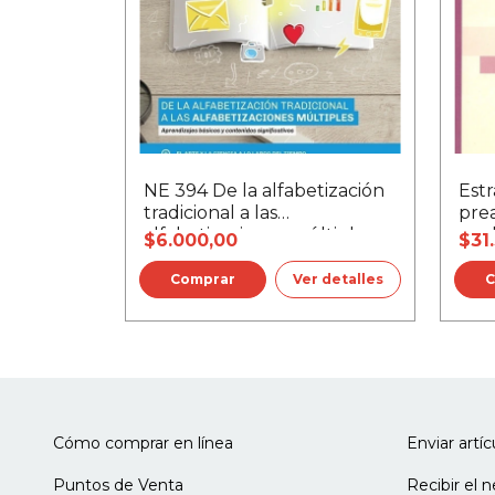
NE 394 De la alfabetización
Estr
tradicional a las
prea
alfabetizaciones múltiples
sor
$6.000,00
$31
Ver detalles
Cómo comprar en línea
Enviar artí
Puntos de Venta
Recibir el 