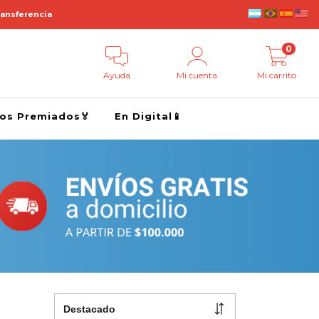
ransferencia
0
Ayuda
Mi cuenta
Mi carrito
ros Premiados🏅
En Digital📱