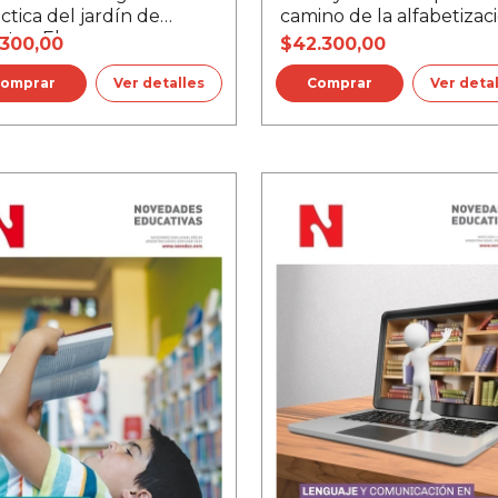
ctica del jardín de
camino de la alfabetizac
ntes, El
.300,00
$42.300,00
Ver detalles
Ver deta