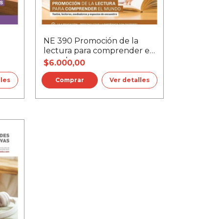
NE 390 Promoción de la
lectura para comprender el
mundo
$6.000,00
lles
Ver detalles