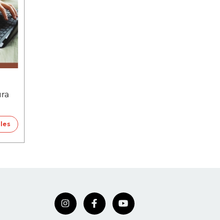
ura
lles