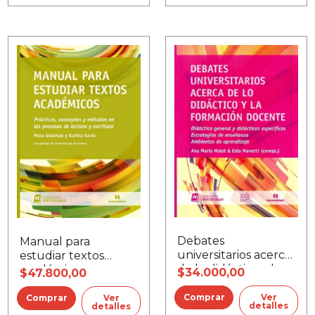
Debates
Manual para
universitarios acerca
estudiar textos
de lo didáctico y la
académicos
$34.000,00
$47.800,00
formación docente
Ver
Ver
detalles
detalles