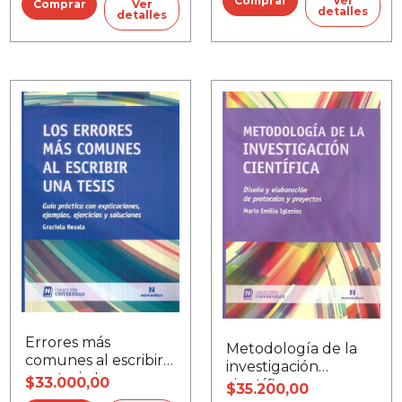
Ver
Ver
detalles
detalles
Errores más
Metodología de la
comunes al escribir
investigación
una tesis, Los
$33.000,00
científica
$35.200,00