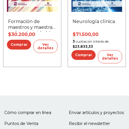
Formación de
Neurología clínica
maestros y maestras
en la universidad, La
$30.200,00
$71.500,00
3
cuotas sin interés de
Ver
$23.833,33
detalles
Ver
detalles
Cómo comprar en línea
Enviar artículos y proyectos
Puntos de Venta
Recibir el newsletter