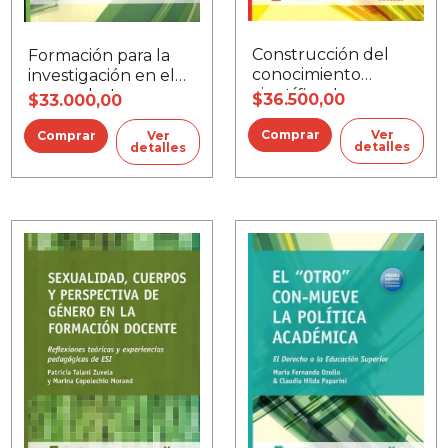
Construcción del
Formación para la
conocimiento
investigación en el
científico, La
posgrado, La
$36.500,00
$33.000,00
Ver
Ver
detalles
detalles