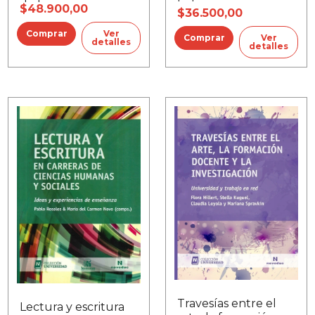
de los consumos
$48.900,00
$36.500,00
problemáticos, El
Ver
Ver
detalles
detalles
Travesías entre el
Lectura y escritura