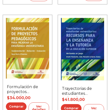
Formulación de
Trayectorias de
proyectos
estudiantes
pedagógicos para
$34.000,00
universitarios:
$41.800,00
mejorar la
recursos para la
enseñanza
Ver
enseñanza y la
Ver
detalles