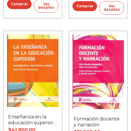
Ver
Ver
detalles
detalles
Enseñanza en la
Formación docente
educación superior,
y narración
La
$41.800,00