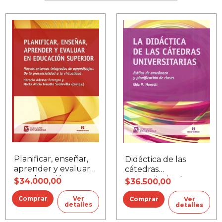
Planificar, enseñar,
Didáctica de las
aprender y evaluar
cátedras
en educación
universitarias, La
$34.000,00
$36.500,00
superior
Ver
Ver
detalles
detalles