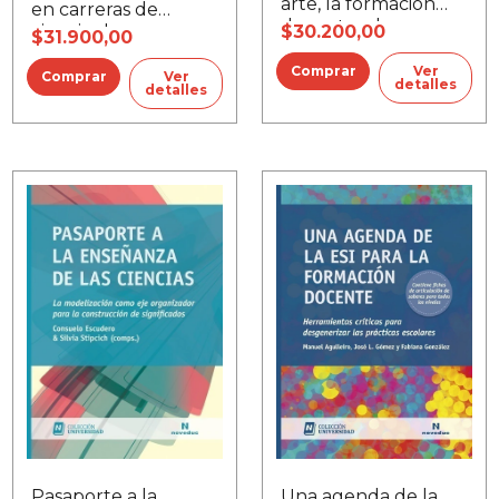
arte, la formación
en carreras de
docente y la
$30.200,00
ciencias humanas y
$31.900,00
investigación
sociales
Ver
Ver
detalles
detalles
Pasaporte a la
Una agenda de la