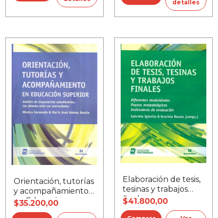
universitaria
detalles
tutoría
Elaboración de tesis,
Orientación, tutorías
tesinas y trabajos
y acompañamiento
finales
en Educacion
$41.800,00
$35.200,00
Superior