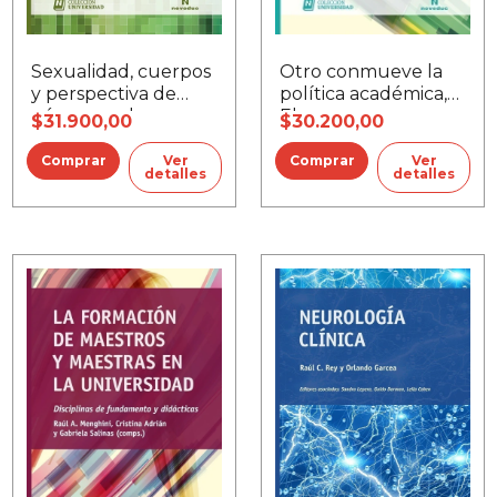
Sexualidad, cuerpos
Otro conmueve la
y perspectiva de
política académica,
género en la
El
$31.900,00
$30.200,00
formación docente
Ver
Ver
detalles
detalles