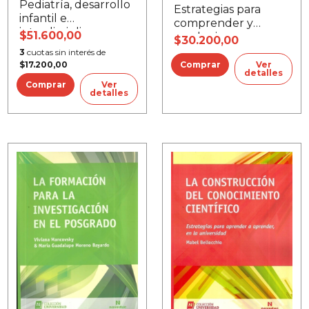
Pediatría, desarrollo
Estrategias para
infantil e
comprender y
interdisciplina
$51.600,00
producir ensayos
$30.200,00
3
cuotas sin interés de
Ver
$17.200,00
detalles
Ver
detalles