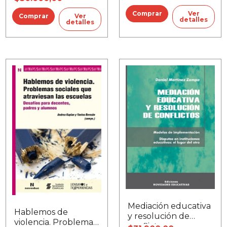
Ver
Ver
detalles
detalles
Mediación educativa
Hablemos de
y resolución de
violencia. Problemas
conflictos