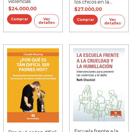
violencias
los chicos en la
escuela
$24.000,00
$27.000,00
Ver
Ver
detalles
detalles
Escuela frente a la