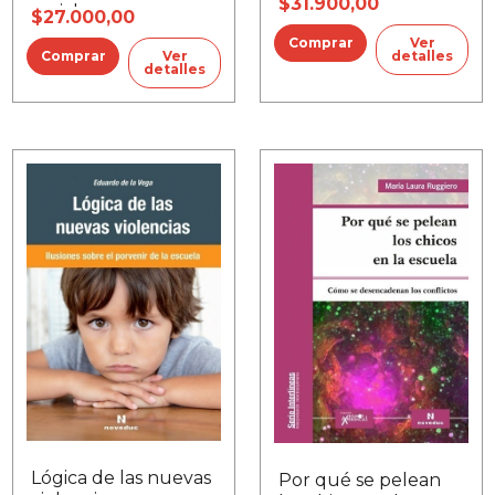
$31.900,00
sociales que
$27.000,00
atraviesan las
Ver
escuelas
detalles
Ver
detalles
Lógica de las nuevas
Por qué se pelean