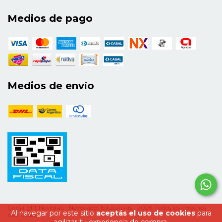
Medios de pago
Medios de envío
Copyright Noveduc - Novedades Educativas - 2026. Todos los derechos
Al navegar por este sitio
aceptás el uso de cookies
para
reservados.