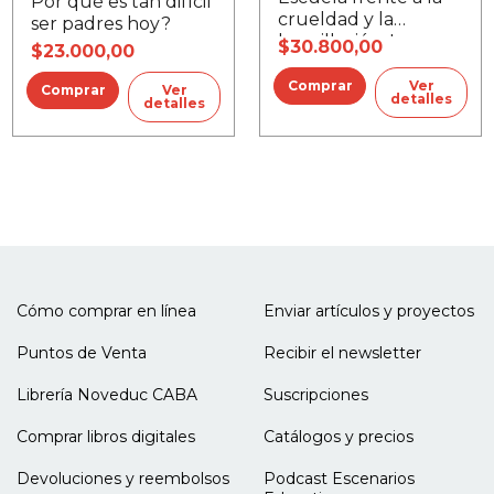
Por qué es tan difícil
crueldad y la
ser padres hoy?
humillación, La
$30.800,00
$23.000,00
Ver
Ver
detalles
detalles
Cómo comprar en línea
Enviar artículos y proyectos
Puntos de Venta
Recibir el newsletter
Librería Noveduc CABA
Suscripciones
Comprar libros digitales
Catálogos y precios
Devoluciones y reembolsos
Podcast Escenarios