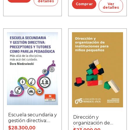
detalles
Ver
detalles
Escuela secundaria y
Dirección y
gestión directiva:
organización de
preceptores y
$28.300,00
instituciones para