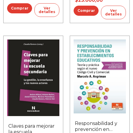
$23.000,00
tutores como pareja
niños pequeños
pedagógica
Ver
Ver
detalles
detalles
Responsabilidad y
Claves para mejorar
prevención en
la escuela