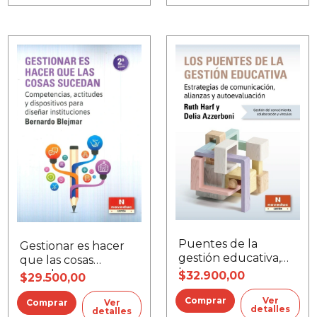
Puentes de la
Gestionar es hacer
gestión educativa,
que las cosas
Los
sucedan
$32.900,00
$29.500,00
Ver
Ver
detalles
detalles