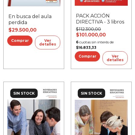
PACK ACCIÓN
En busca del aula
DIRECTIVA - 3 libros
perdida
$112.300,00
$29.500,00
$101.000,00
Ver
6
cuotas sin interés de
detalles
$16.833,33
Ver
detalles
SIN STOCK
SIN STOCK