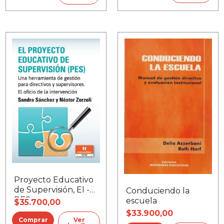
Proyecto Educativo
de Supervisión, El -
Conduciendo la
PES
escuela
$35.700,00
$33.900,00
Ver