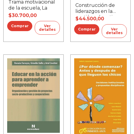
Trama motivacional
Construcción de
de la escuela, La
liderazgos en la
$30.700,00
gestión educativa
$44.500,00
Ver
Ver
detalles
detalles