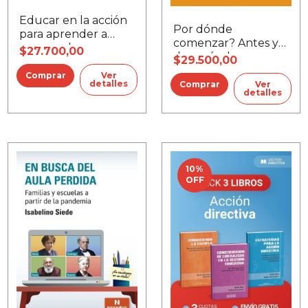
Educar en la acción
Por dónde
para aprender a
comenzar? Antes y
emprender
$27.700,00
después de que
$29.500,00
lleguen los chicos
Ver
detalles
Ver
detalles
10
%
OFF