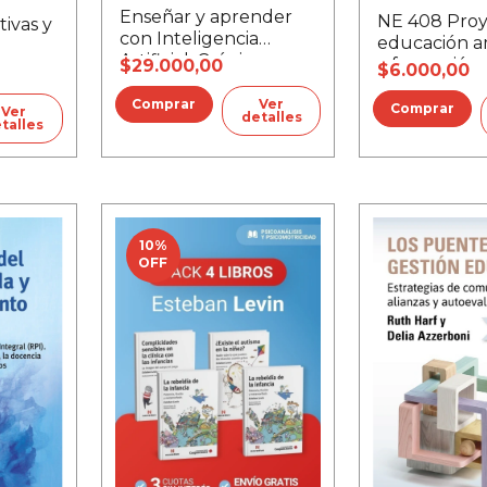
Enseñar y aprender
NE 408 Proy
ivas y
con Inteligencia
educación a
Artificial. Crónicas
y formación
$29.000,00
$6.000,00
desde el aula
ciudadana
Ver
Ver
detalles
talles
10
%
OFF