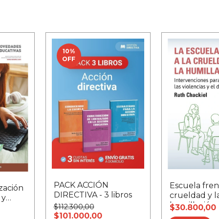
10
%
OFF
PACK ACCIÓN
Escuela fren
zación
DIRECTIVA - 3 libros
crueldad y l
 y
humillación,
$112.300,00
$30.800,00
$101.000,00