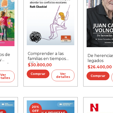
Comprender a las
os de
De herencias
familias en tiempos
y
legados
difíciles
scuelas
$30.800,00
$26.400,00
Ver
Ver
detalles
talles
20
%
OFF