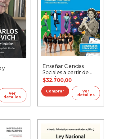
Enseñar Ciencias
 y
Sociales a partir de
problemas
$32.700,00
Ver
Ver
detalles
detalles