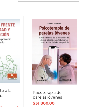
te a la
Psicoterapia de
a
parejas jóvenes
 La
$31.800,00