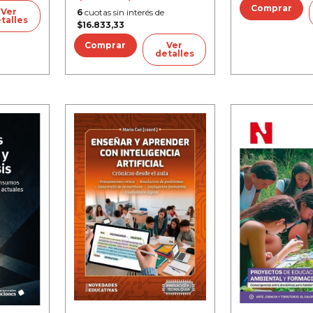
Ver
6
cuotas sin interés de
talles
$16.833,33
Ver
detalles