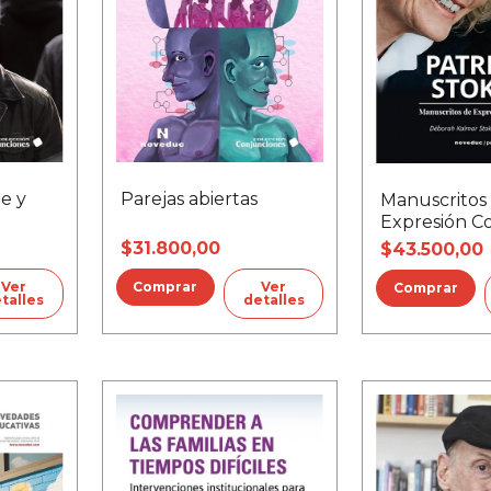
e y
Parejas abiertas
Manuscritos
Expresión C
$31.800,00
$43.500,00
Ver
Ver
talles
detalles