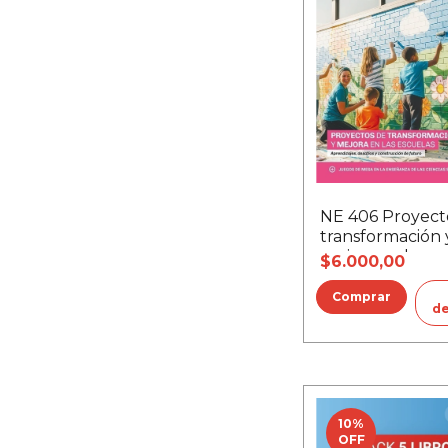
NE 406 Proyect
transformación 
mejora en las e
$6.000,00
de
10
%
OFF