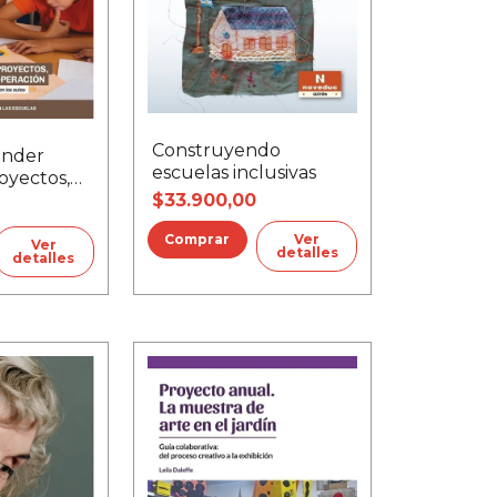
Construyendo
ender
escuelas inclusivas
oyectos,
na y
$33.900,00
Ver
Ver
detalles
detalles