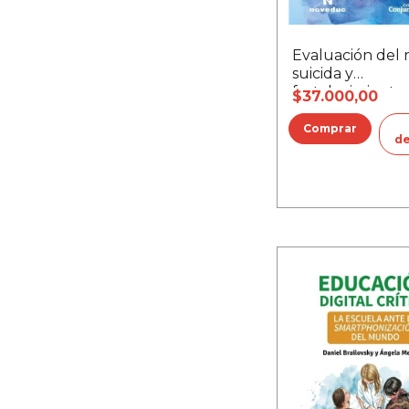
Evaluación del 
suicida y
fortalecimiento
$37.000,00
psíquico
de