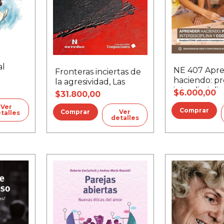
al
NE 407 Apr
Fronteras inciertas de
haciendo: pr
la agresividad, Las
interdiscipli
$6.000,00
$31.800,00
cooperación
Ver
Ver
talles
detalles