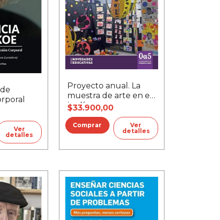
Proyecto anual. La
 de
muestra de arte en el
orporal
jardín
$33.900,00
Ver
Ver
detalles
detalles