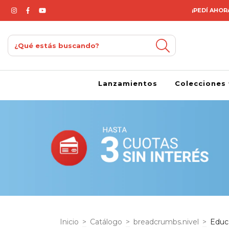
¡PEDÍ AHORA
Lanzamientos
Colecciones
Inicio
>
Catálogo
>
breadcrumbs.nivel
>
Educa