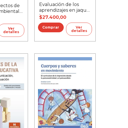
Evaluación de los
ectos de
aprendizajes en jaque,
mbiental
La
$27.400,00
Ver
Ver
detalles
detalles