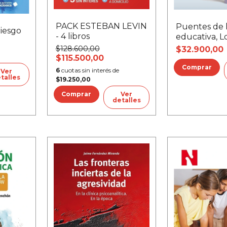
PACK ESTEBAN LEVIN
Puentes de l
riesgo
- 4 libros
educativa, L
$128.600,00
$32.900,00
$115.500,00
6
cuotas sin interés de
Ver
talles
$19.250,00
Ver
detalles