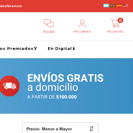
ransferencia
0
Ayuda
Mi cuenta
Mi carrito
ros Premiados🏅
En Digital📱